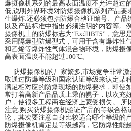
爆摄像机系列的最高表面温度不允许超过的
低,说明外界环境对防爆摄像机系列产品要
生爆炸.还必须包括防爆合格证编号、产品
以及产品标准中指出必须注明的内容等。
摄像机上的防爆标志为“ExdIIBT5”，意
采用隔爆型防爆型式，可用于含有爆炸性
和乙烯等爆炸性气体混合物环境，防爆摄
高表面温度不能超过100℃。
防爆摄像机的厂家繁多,市场竞争非常激
取通过防爆等级和国家认证等级来认定某
满足相对应的防爆现场的防爆要求，即使如
常打着高新产品品质上乘的幌子，以次充
户，使很多工程商在经济上蒙受损失。 所
注意,购买防爆摄像机验证产品的等级合格
论，其次要注意自身比较适合哪个等级的
防爆摄像机肯定是等级越高，它防爆性能