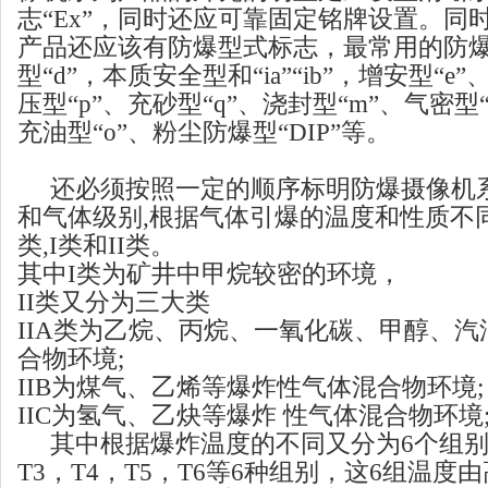
志“Ex”，同时还应可靠固定铭牌设置。同
产品还应该有防爆型式标志，最常用的防
型“d”，本质安全型和“ia”“ib”，增安型“e
压型“p”、充砂型“q”、浇封型“m”、气密型“
充油型“o”、粉尘防爆型“DIP”等。
还必须按照一定的顺序标明防爆摄像机
和气体级别,根据气体引爆的温度和性质不
类,I类和II类。
其中I类为矿井中甲烷较密的环境，
II类又分为三大类
IIA类为乙烷、丙烷、一氧化碳、甲醇、
合物环境;
IIB为煤气、乙烯等爆炸性气体混合物环境;
IIC为氢气、乙炔等爆炸 性气体混合物环境
其中根据爆炸温度的不同又分为6个组别,
T3，T4，T5，T6等6种组别，这6组温度